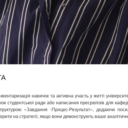
ТА
нвентаризація навичок та активна участь у житті університ
нок студентської ради або написання пресрелізів для кафед
руктурою «Завдання -Процес-Результат», додаючи поси
орити на стратегії, якщо вони демонструють ваше аналітич