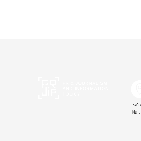
Київ
№1, 