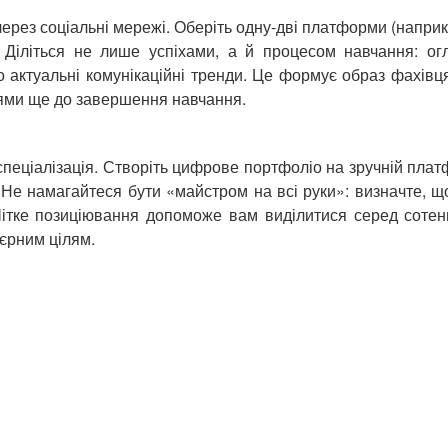
через соціальні мережі. Оберіть одну-дві платформи (наприкла
Діліться не лише успіхами, а й процесом навчання: ог
актуальні комунікаційні тренди. Це формує образ фахівця,
цями ще до завершення навчання.
пеціалізація. Створіть цифрове портфоліо на зручній платф
 Не намагайтеся бути «майстром на всі руки»: визначте, 
 Чітке позиціювання допоможе вам виділитися серед сотень
'єрним цілям.