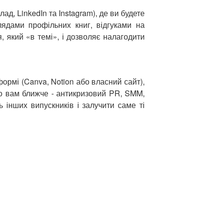
д, LinkedIn та Instagram), де ви будете
лядами профільних книг, відгуками на
 який «в темі», і дозволяє налагодити
ормі (Canva, Notion або власний сайт),
що вам ближче - антикризовий PR, SMM,
 інших випускників і залучити саме ті
НАСТУПНА