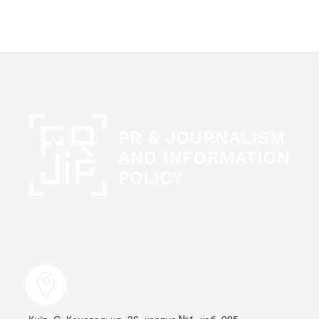
Київ, Є. Коновальця, 36, корпус №1, каб. 905